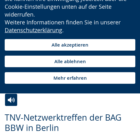
Cookie-Einstellungen unten auf der Seite
widerrufen.
Weitere Informationen finden Sie in unserer
Datenschutzerklärung
.
Alle akzeptieren
Alle ablehnen
Mehr erfahren
Zur
Aktiviere
Ein
TNV-Netzwerktreffen der BAG
Leichten
Audio-
Video
BBW in Berlin
Sprache
Unterstützung.
in
wechseln.
Deutscher