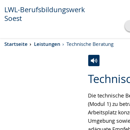
LWL-Berufsbildungswerk
Soest
Transkript anzeigen
Startseite
Leistungen
Technische Beratung
Abspielen
Pausieren
Zur
Aktiviere
Ein
Technis
Leichten
Audio-
Video
Sprache
Unterstützung.
in
wechseln.
Deutscher
Die technische B
Gebärdensprach
(Modul 1) zu bet
wird
Arbeitsplatz konz
angezeigt.
Umgebung sowie d
adäquate Empfeh