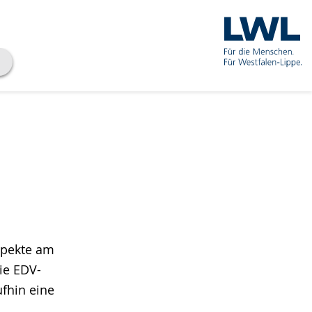
Aspekte am
ie EDV-
fhin eine