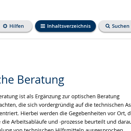
Hilfen
Inhaltsverzeichnis
Suchen
che Beratung
eratung ist als Ergänzung zur optischen Beratung
e
rachten, die sich vordergründig auf die technischen 
entriert. Hierbei werden die Gegebenheiten vor Ort, d
ie Arbeitsabläufe und -prozesse beurteilt und darau
lung von technischen Hilfsmitteln ausgesprochen.