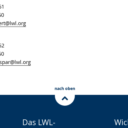
51
50
rt@lwl.org
52
50
aspar@lwl.org
nach oben
Das LWL-
Wic