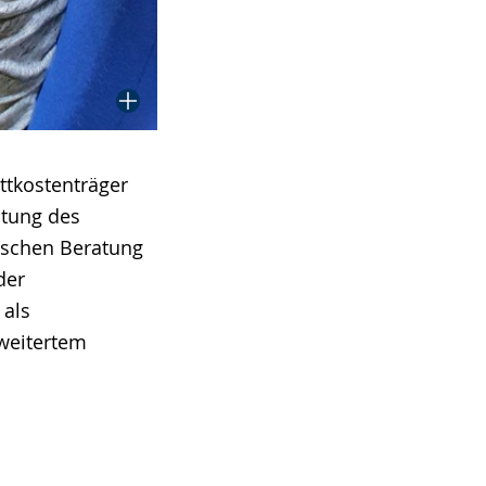
ttkostenträger
htung des
ischen Beratung
der
 als
rweitertem