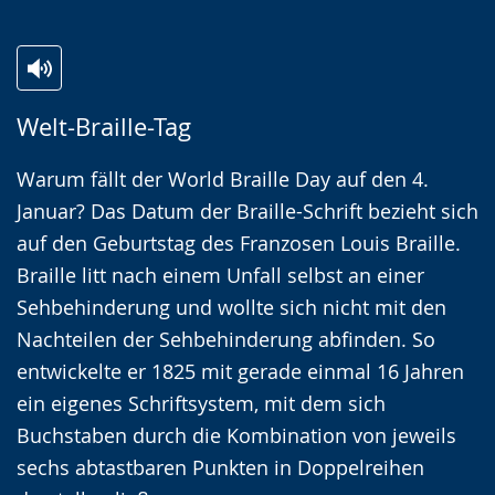
Zur
Aktiviere
Ein
Welt-Braille-Tag
Leichten
Audio-
Video
Sprache
Unterstützung.
in
Warum fällt der World Braille Day auf den 4.
wechseln.
Deutscher
Januar? Das Datum der Braille-Schrift bezieht sich
Gebärdensprache
auf den Geburtstag des Franzosen Louis Braille.
wird
Braille litt nach einem Unfall selbst an einer
angezeigt.
Sehbehinderung und wollte sich nicht mit den
Nachteilen der Sehbehinderung abfinden. So
entwickelte er 1825 mit gerade einmal 16 Jahren
ein eigenes Schriftsystem, mit dem sich
Buchstaben durch die Kombination von jeweils
sechs abtastbaren Punkten in Doppelreihen