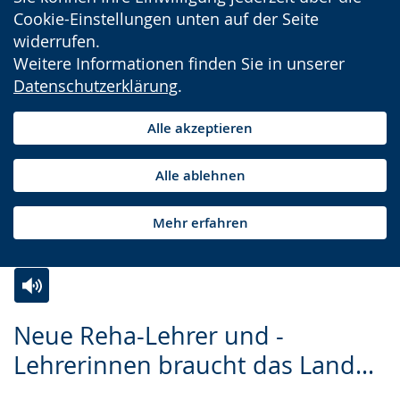
Cookie-Einstellungen unten auf der Seite
widerrufen.
Weitere Informationen finden Sie in unserer
Datenschutzerklärung
.
Alle akzeptieren
Alle ablehnen
Mehr erfahren
Zur
Aktiviere
Ein
Neue Reha-Lehrer und -
Leichten
Audio-
Video
Lehrerinnen braucht das Land…
Sprache
Unterstützung.
in
wechseln.
Deutscher